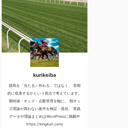
kurikeiba
競馬を「当たる／外れる」ではなく、 長期
的に収束するかという視点で考えています。
期待値・オッズ・点数管理を軸に、 朝オッ
ズ理論や買わない条件を検証・発信。 実践
データや理論まとめはWordPressに掲載中
https://kingkuri.com/