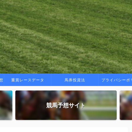
想
重賞レースデータ
馬券投資法
プライバシーポ
競馬予想サイト