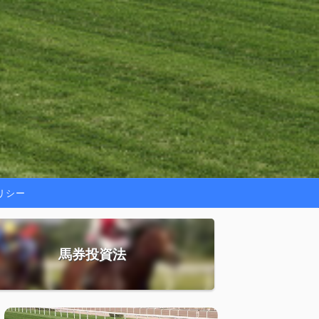
リシー
馬券投資法