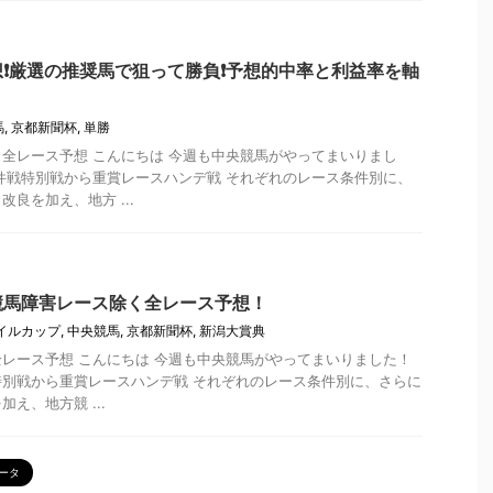
❗厳選の推奨馬で狙って勝負❗予想的中率と利益率を軸
馬
,
京都新聞杯
,
単勝
全レース予想 こんにちは 今週も中央競馬がやってまいりまし
件戦特別戦から重賞レースハンデ戦 それぞれのレース条件別に、
良を加え、地方 ...
競馬障害レース除く全レース予想！
マイルカップ
,
中央競馬
,
京都新聞杯
,
新潟大賞典
レース予想 こんにちは 今週も中央競馬がやってまいりました！
別戦から重賞レースハンデ戦 それぞれのレース条件別に、さらに
え、地方競 ...
ータ