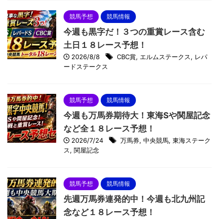
競馬予想
競馬情報
今週も黒字だ！３つの重賞レース含む
土日１８レース予想！
2026/8/8
CBC賞
,
エルムステークス
,
レパ
ードステークス
競馬予想
競馬情報
今週も万馬券期待大！東海Sや関屋記念
など全１８レース予想！
2026/7/24
万馬券
,
中央競馬
,
東海ステーク
ス
,
関屋記念
競馬予想
競馬情報
先週万馬券連発的中！今週も北九州記
念など１８レース予想！