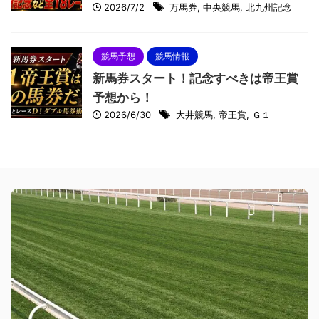
2026/7/2
万馬券
,
中央競馬
,
北九州記念
競馬予想
競馬情報
新馬券スタート！記念すべきは帝王賞
予想から！
2026/6/30
大井競馬
,
帝王賞
,
Ｇ１