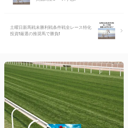
土曜日新馬戦未勝利戦条件戦全レース特化
投資❗厳選の推奨馬で勝負❗