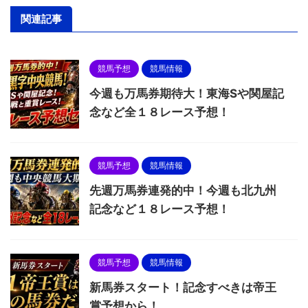
関連記事
競馬予想
競馬情報
今週も万馬券期待大！東海Sや関屋記
念など全１８レース予想！
競馬予想
競馬情報
先週万馬券連発的中！今週も北九州
記念など１８レース予想！
競馬予想
競馬情報
新馬券スタート！記念すべきは帝王
賞予想から！