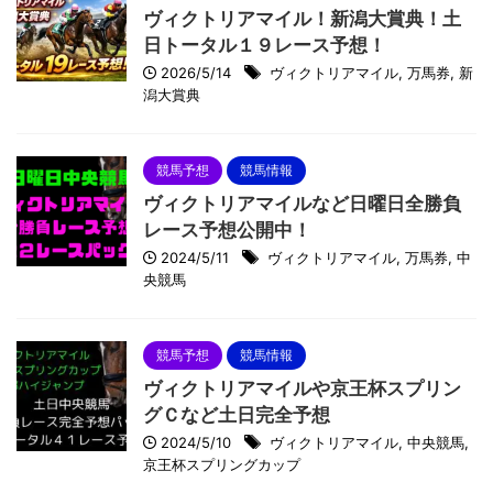
ヴィクトリアマイル！新潟大賞典！土
日トータル１９レース予想！
2026/5/14
ヴィクトリアマイル
,
万馬券
,
新
潟大賞典
競馬予想
競馬情報
ヴィクトリアマイルなど日曜日全勝負
レース予想公開中！
2024/5/11
ヴィクトリアマイル
,
万馬券
,
中
央競馬
競馬予想
競馬情報
ヴィクトリアマイルや京王杯スプリン
グＣなど土日完全予想
2024/5/10
ヴィクトリアマイル
,
中央競馬
,
京王杯スプリングカップ