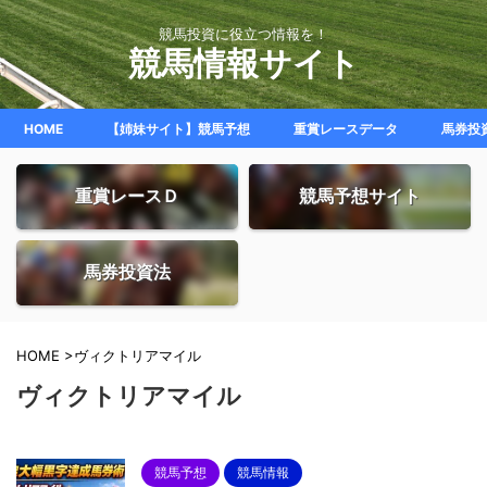
競馬投資に役立つ情報を！
競馬情報サイト
HOME
【姉妹サイト】競馬予想
重賞レースデータ
馬券投
重賞レースＤ
競馬予想サイト
馬券投資法
HOME
>
ヴィクトリアマイル
ヴィクトリアマイル
競馬予想
競馬情報