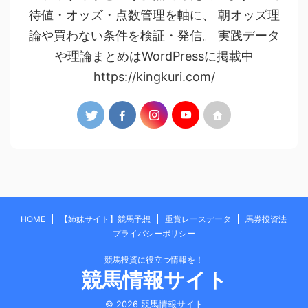
待値・オッズ・点数管理を軸に、 朝オッズ理
論や買わない条件を検証・発信。 実践データ
や理論まとめはWordPressに掲載中
https://kingkuri.com/
HOME
【姉妹サイト】競馬予想
重賞レースデータ
馬券投資法
プライバシーポリシー
競馬投資に役立つ情報を！
競馬情報サイト
© 2026 競馬情報サイト