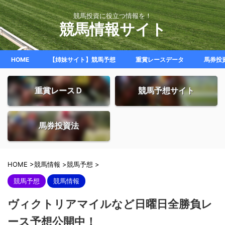
競馬投資に役立つ情報を！
競馬情報サイト
HOME
【姉妹サイト】競馬予想
重賞レースデータ
馬券投
重賞レースＤ
競馬予想サイト
馬券投資法
HOME
>
競馬情報
>
競馬予想
>
競馬予想
競馬情報
ヴィクトリアマイルなど日曜日全勝負レ
ース予想公開中！