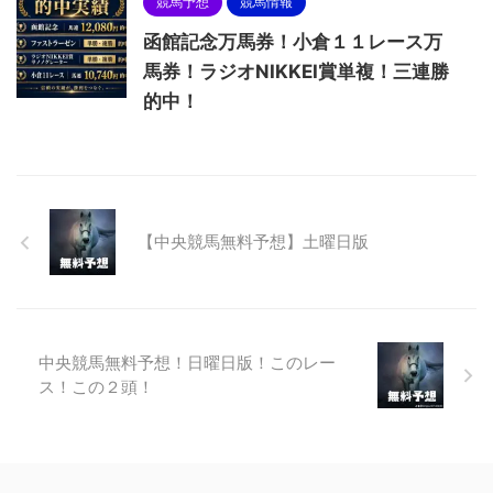
競馬予想
競馬情報
函館記念万馬券！小倉１１レース万
馬券！ラジオNIKKEI賞単複！三連勝
的中！
【中央競馬無料予想】土曜日版
中央競馬無料予想！日曜日版！このレー
ス！この２頭！