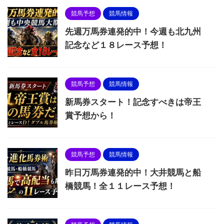
競馬予想
競馬情報
先週万馬券連発的中！今週も北九州
記念など１８レース予想！
競馬予想
競馬情報
新馬券スタート！記念すべきは帝王
賞予想から！
競馬予想
競馬情報
昨日万馬券連発的中！大井競馬と船
橋競馬！全１１レース予想！