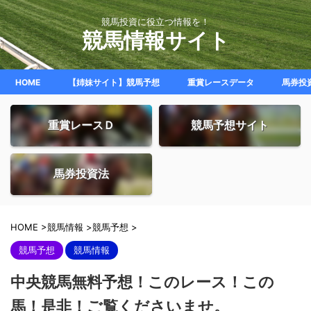
競馬投資に役立つ情報を！
競馬情報サイト
HOME
【姉妹サイト】競馬予想
重賞レースデータ
馬券投
重賞レースＤ
競馬予想サイト
馬券投資法
HOME
>
競馬情報
>
競馬予想
>
競馬予想
競馬情報
中央競馬無料予想！このレース！この
馬！是非！ご覧くださいませ。