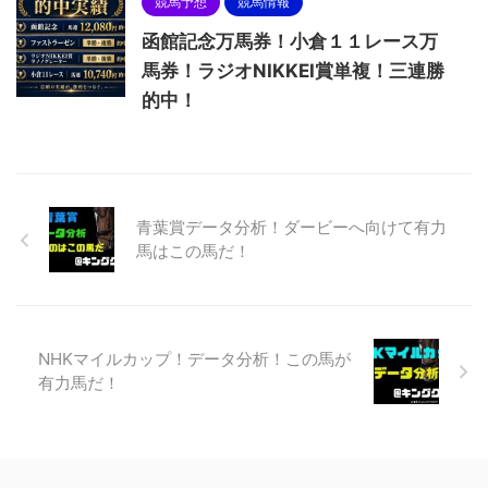
競馬予想
競馬情報
函館記念万馬券！小倉１１レース万
馬券！ラジオNIKKEI賞単複！三連勝
的中！
青葉賞データ分析！ダービーへ向けて有力
馬はこの馬だ！
NHKマイルカップ！データ分析！この馬が
有力馬だ！