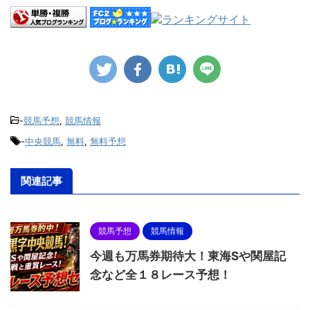
-
競馬予想
,
競馬情報
-
中央競馬
,
無料
,
無料予想
関連記事
競馬予想
競馬情報
今週も万馬券期待大！東海Sや関屋記
念など全１８レース予想！