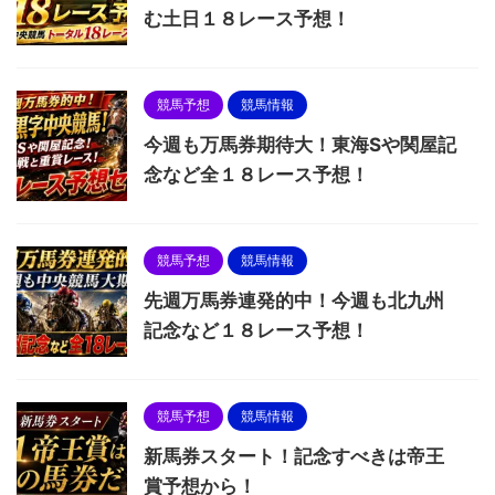
む土日１８レース予想！
競馬予想
競馬情報
今週も万馬券期待大！東海Sや関屋記
念など全１８レース予想！
競馬予想
競馬情報
先週万馬券連発的中！今週も北九州
記念など１８レース予想！
競馬予想
競馬情報
新馬券スタート！記念すべきは帝王
賞予想から！