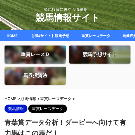
競馬投資に役立つ情報を！
競馬情報サイト
HOME
【姉妹サイト】競馬予想
重賞レースデータ
馬券投
重賞レースＤ
競馬予想サイト
馬券投資法
HOME
>
競馬情報
>
重賞レースデータ
>
競馬情報
重賞レースデータ
青葉賞データ分析！ダービーへ向けて有
力馬はこの馬だ！