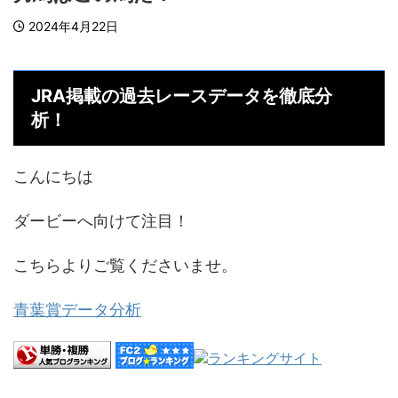
2024年4月22日
JRA掲載の過去レースデータを徹底分
析！
こんにちは
ダービーへ向けて注目！
こちらよりご覧くださいませ。
青葉賞データ分析