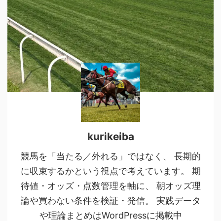
kurikeiba
競馬を「当たる／外れる」ではなく、 長期的
に収束するかという視点で考えています。 期
待値・オッズ・点数管理を軸に、 朝オッズ理
論や買わない条件を検証・発信。 実践データ
や理論まとめはWordPressに掲載中