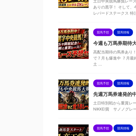
土日中央競馬勝負レース
ありの黒字！ そして、
レパードステークス 特注の
競馬予想
競馬情報
今週も万馬券期待
高配当期待の馬券あり！ 
で７月も爆進中 ７月最
土 ...
競馬予想
競馬情報
先週万馬券連発的
土日特別戦から重賞レース
NIKKEI賞 サノノグレ
競馬予想
競馬情報