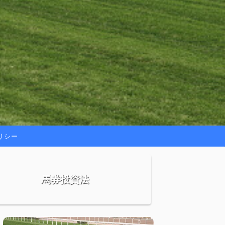
リシー
馬券投資法