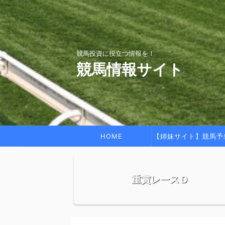
競馬投資に役立つ情報を！
競馬情報サイト
HOME
【姉妹サイト】競馬予
重賞レースＤ