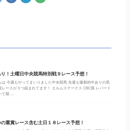
あり！土曜日中央競馬特別戦９レース予想！
ちは 今週もやってまいりました中央競馬 先週も爆裂的中ありの黒
賞レースが３つ組まれてます！ エルムステークス CBC賞 レパード
期 ...
つの重賞レース含む土日１８レース予想！