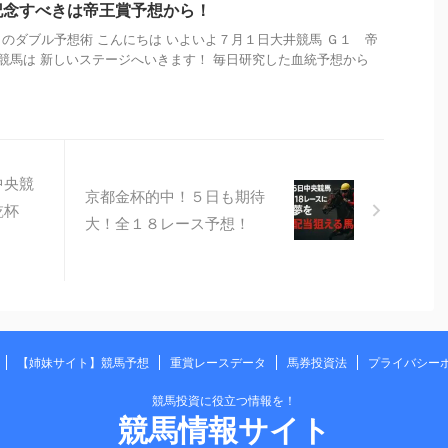
記念すべきは帝王賞予想から！
のダブル予想術 こんにちは いよいよ７月１日大井競馬 Ｇ１ 帝
地方競馬は 新しいステージへいきます！ 毎日研究した血統予想から
中央競
京都金杯的中！５日も期待
乾杯
大！全１８レース予想！
【姉妹サイト】競馬予想
重賞レースデータ
馬券投資法
プライバシー
競馬投資に役立つ情報を！
競馬情報サイト