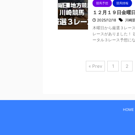
競馬予想
競馬情報
１２月１９日金曜
2025/12/18
川崎
木曜日から厳選３レース
レースがありました！ 
ータル３レース予想になり
« Prev
1
2
HOME