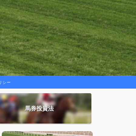
リシー
馬券投資法