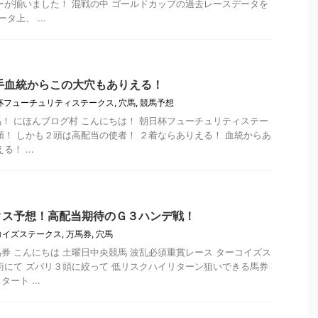
ーが揃いました！ 混戦の中 ゴールドカップの過去レースデータを
タ上、 ...
手血統からこの大穴もありえる！
杯フューチュリティステークス
,
穴馬
,
競馬予想
！ にほんブログ村 こんにちは！ 朝日杯フューチュリティステー
頭！ しかも２頭は高配当の使者！ ２着ならありえる！ 血統からあ
！ ...
クス予想！高配当期待のＧ３ハンデ戦！
コイズステークス
,
万馬券
,
穴馬
券 こんにちは 土曜日中央競馬 波乱必須重賞レース ターコイズス
術にて ズバリ３頭に絞って 低リスクハイリターン狙いできる馬券
ート ...