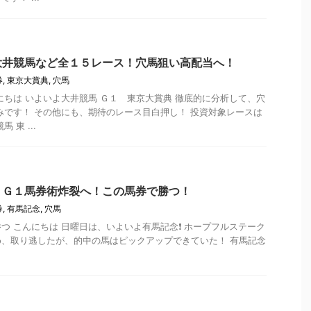
大井競馬など全１５レース！穴馬狙い高配当へ！
券
,
東京大賞典
,
穴馬
にちは いよいよ大井競馬 Ｇ１ 東京大賞典 徹底的に分析して、穴
みです！ その他にも、期待のレース目白押し！ 投資対象レースは
 東 ...
！Ｇ１馬券術炸裂へ！この馬券で勝つ！
券
,
有馬記念
,
穴馬
つ こんにちは 日曜日は、いよいよ有馬記念❗️ ホープフルステーク
、取り逃したが、的中の馬はピックアップできていた！ 有馬記念