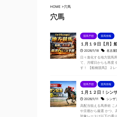
HOME
>
穴馬
穴馬
競馬予想
競馬情報
１月１９日【月】
2026/1/18
名古屋
日々進化する地方競馬馬
て、月曜日からも再度 
す！ 【船橋競馬】 ２レー
競馬予想
競馬情報
１月１２日！シン
2026/1/11
シンザ
高配当狙える馬券術 こ
や京都から厳選 かつ、
対象レースは以下の通りで