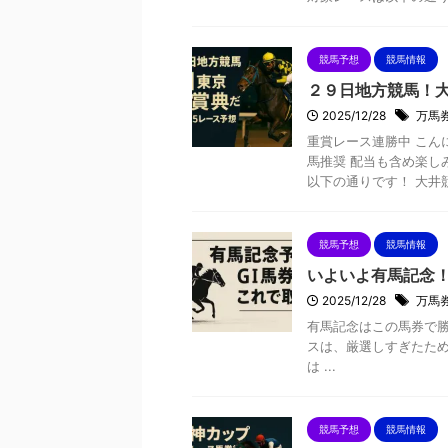
競馬予想
競馬情報
２９日地方競馬！
2025/12/28
万馬
重賞レース連勝中 こん
馬推奨 配当も含め楽し
以下の通りです！ 大井競馬
競馬予想
競馬情報
いよいよ有馬記念
2025/12/28
万馬
有馬記念はこの馬券で勝
スは、厳選しすぎたため
は ...
競馬予想
競馬情報