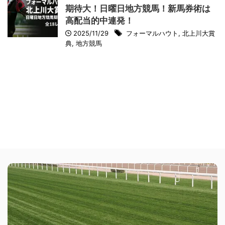
期待大！日曜日地方競馬！新馬券術は
高配当的中連発！
2025/11/29
フォーマルハウト
,
北上川大賞
典
,
地方競馬