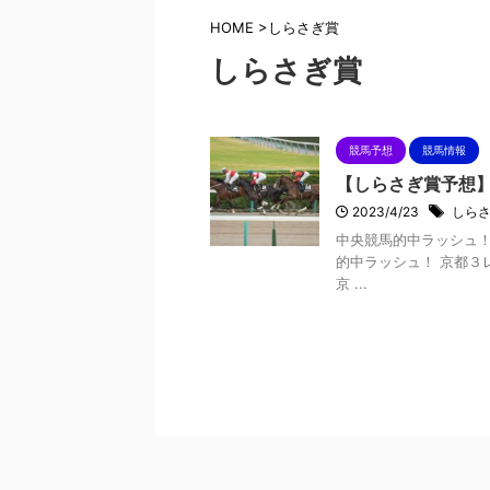
HOME
>
しらさぎ賞
しらさぎ賞
競馬予想
競馬情報
【しらさぎ賞予想
2023/4/23
しら
中央競馬的中ラッシュ！
的中ラッシュ！ 京都３
京 ...