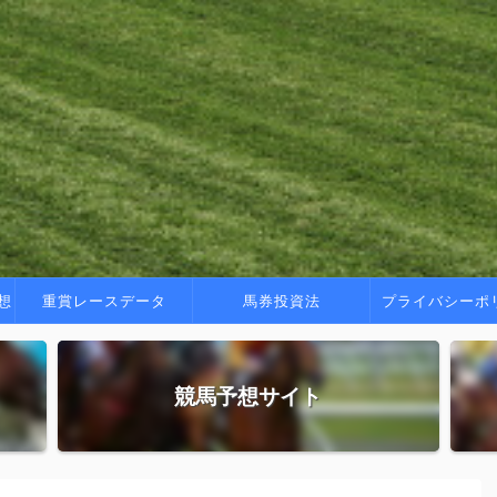
想
重賞レースデータ
馬券投資法
プライバシーポ
競馬予想サイト