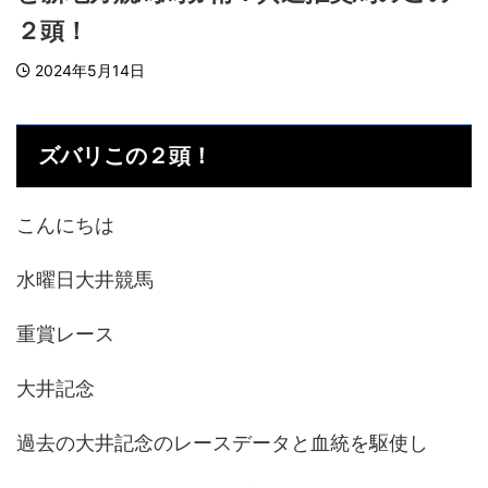
２頭！
2024年5月14日
ズバリこの２頭！
こんにちは
水曜日大井競馬
重賞レース
大井記念
過去の大井記念のレースデータと血統を駆使し