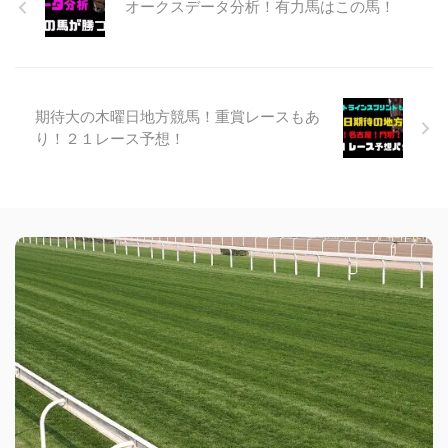
オークスデータ分析！有力馬はこの馬！
期待大の木曜日地方競馬！重賞レースもあ
り！２１レース予想！