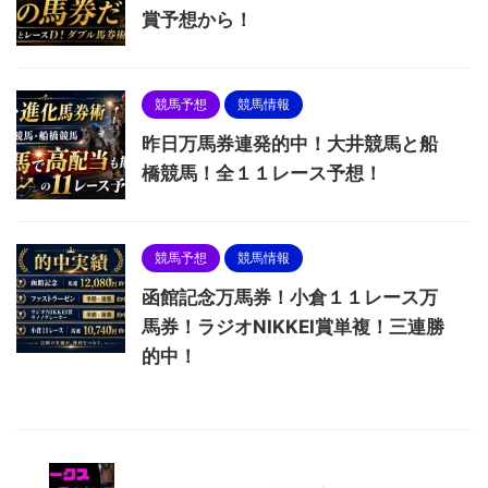
賞予想から！
競馬予想
競馬情報
昨日万馬券連発的中！大井競馬と船
橋競馬！全１１レース予想！
競馬予想
競馬情報
函館記念万馬券！小倉１１レース万
馬券！ラジオNIKKEI賞単複！三連勝
的中！