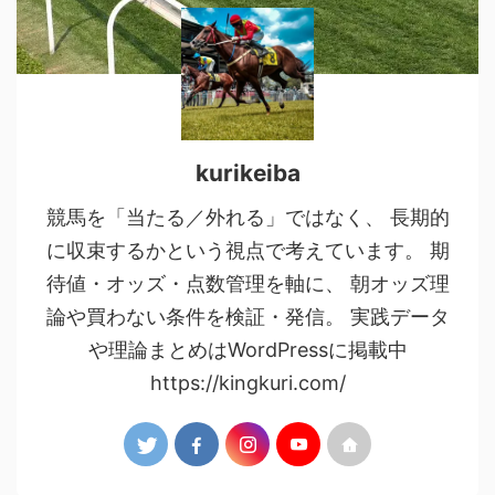
kurikeiba
競馬を「当たる／外れる」ではなく、 長期的
に収束するかという視点で考えています。 期
待値・オッズ・点数管理を軸に、 朝オッズ理
論や買わない条件を検証・発信。 実践データ
や理論まとめはWordPressに掲載中
https://kingkuri.com/