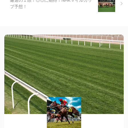
厳選の１頭！◎◎に期待！NHKマイルカッ
プ予想！