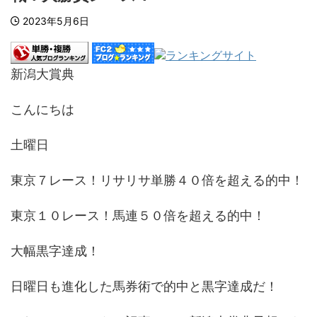
2023年5月6日
新潟大賞典
こんにちは
土曜日
東京７レース！リサリサ単勝４０倍を超える的中！
東京１０レース！馬連５０倍を超える的中！
大幅黒字達成！
日曜日も進化した馬券術で的中と黒字達成だ！