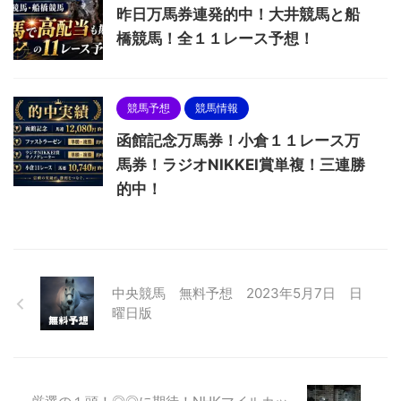
昨日万馬券連発的中！大井競馬と船
橋競馬！全１１レース予想！
競馬予想
競馬情報
函館記念万馬券！小倉１１レース万
馬券！ラジオNIKKEI賞単複！三連勝
的中！
中央競馬 無料予想 2023年5月7日 日
曜日版