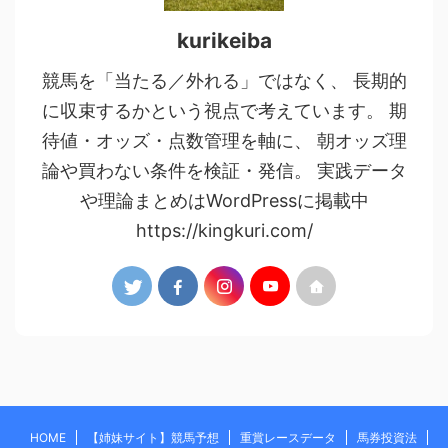
kurikeiba
競馬を「当たる／外れる」ではなく、 長期的
に収束するかという視点で考えています。 期
待値・オッズ・点数管理を軸に、 朝オッズ理
論や買わない条件を検証・発信。 実践データ
や理論まとめはWordPressに掲載中
https://kingkuri.com/
HOME
【姉妹サイト】競馬予想
重賞レースデータ
馬券投資法