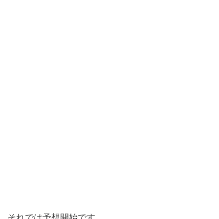
それでは予想開始です