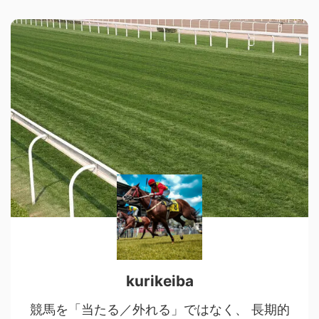
kurikeiba
競馬を「当たる／外れる」ではなく、 長期的