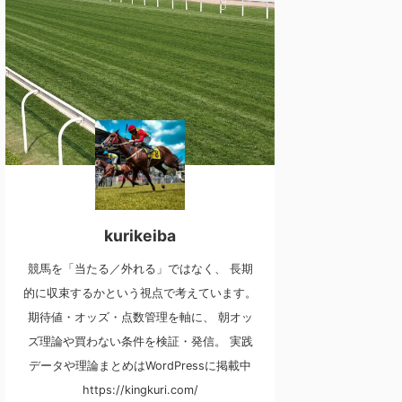
kurikeiba
競馬を「当たる／外れる」ではなく、 長期
的に収束するかという視点で考えています。
期待値・オッズ・点数管理を軸に、 朝オッ
ズ理論や買わない条件を検証・発信。 実践
データや理論まとめはWordPressに掲載中
https://kingkuri.com/