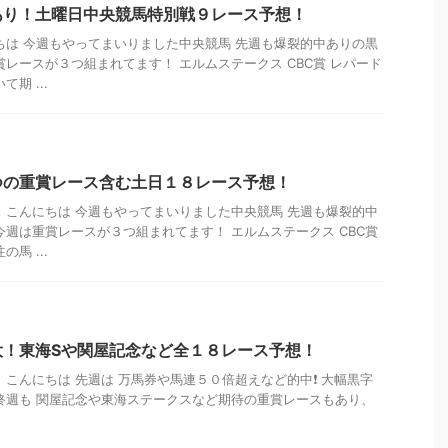
あり！土曜日中央競馬特別戦９レース予想！
ちは 今週もやってまいりました中央競馬 先週も爆裂的中ありの黒
賞レースが３つ組まれてます！ エルムステークス CBC賞 レパード
期 ...
つの重賞レース含む土日１８レース予想！
 こんにちは 今週もやってまいりました中央競馬 先週も爆裂的中
今週は重賞レースが３つ組まれてます！ エルムステークス CBC賞
馬 ...
大！東海Sや関屋記念など全１８レース予想！
こんにちは 先週は 万馬券や馬連５０倍超えなど的中❗️ 大幅黒字
終週も 関屋記念や東海ステークスなど期待の重賞レースもあり、