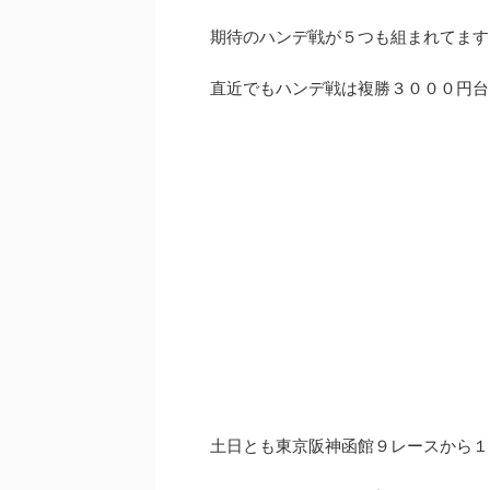
期待のハンデ戦が５つも組まれてます
直近でもハンデ戦は複勝３０００円台
土日とも東京阪神函館９レースから１