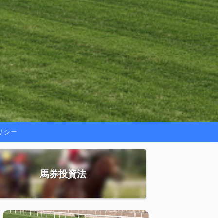
リシー
馬券投資法