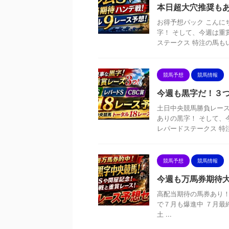
本日超大穴推奨も
お得予想パック こんに
字！ そして、今週は重
ステークス 特注の馬もいて
競馬予想
競馬情報
今週も黒字だ！３
土日中央競馬勝負レース
ありの黒字！ そして、
レパードステークス 特注の
競馬予想
競馬情報
今週も万馬券期待
高配当期待の馬券あり！ 
で７月も爆進中 ７月最
土 ...