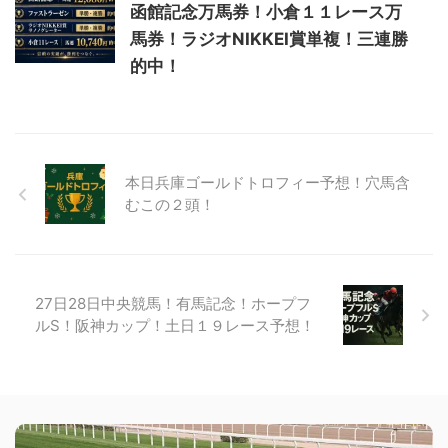
函館記念万馬券！小倉１１レース万
馬券！ラジオNIKKEI賞単複！三連勝
的中！
本日兵庫ゴールドトロフィー予想！穴馬含
むこの２頭！
27日28日中央競馬！有馬記念！ホープフ
ルS！阪神カップ！土日１９レース予想！