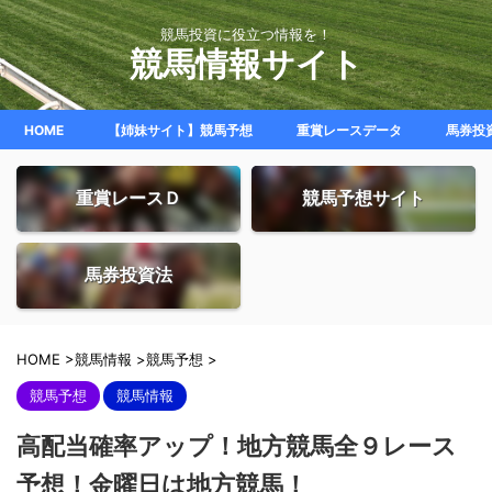
競馬投資に役立つ情報を！
競馬情報サイト
HOME
【姉妹サイト】競馬予想
重賞レースデータ
馬券投
重賞レースＤ
競馬予想サイト
馬券投資法
HOME
>
競馬情報
>
競馬予想
>
競馬予想
競馬情報
高配当確率アップ！地方競馬全９レース
予想！金曜日は地方競馬！