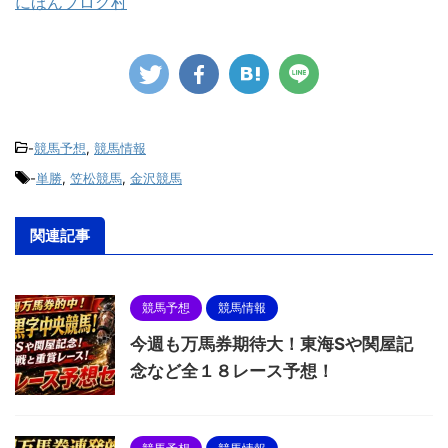
にほんブログ村
-
競馬予想
,
競馬情報
-
単勝
,
笠松競馬
,
金沢競馬
関連記事
競馬予想
競馬情報
今週も万馬券期待大！東海Sや関屋記
念など全１８レース予想！