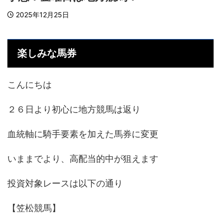
2025年12月25日
楽しみな馬券
こんにちは
２６日より初心に地方競馬は返り
血統軸に騎手要素を加えた馬券に変更
いままでより、高配当的中が狙えます
投資対象レースは以下の通り
【笠松競馬】