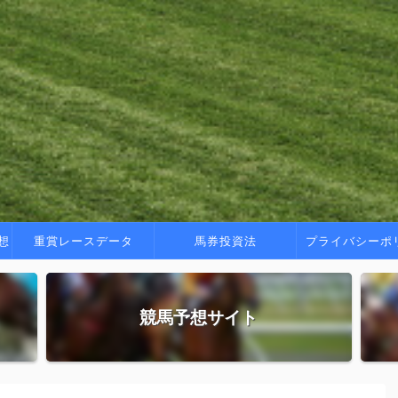
想
重賞レースデータ
馬券投資法
プライバシーポ
競馬予想サイト