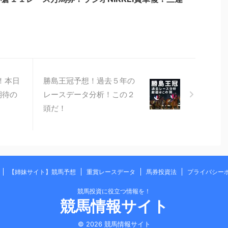
率！本日
勝島王冠予想！過去５年の
期待の
レースデータ分析！この２
頭だ！
【姉妹サイト】競馬予想
重賞レースデータ
馬券投資法
プライバシー
競馬投資に役立つ情報を！
競馬情報サイト
© 2026 競馬情報サイト