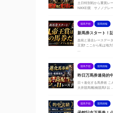
土日特別戦から重賞レース
NIKKEI賞 サノノグレ
競馬予想
競馬情報
新馬券スタート！
血統と過去レースデータ
王賞❗️ ここから私は
...
競馬予想
競馬情報
昨日万馬券連発的
日々進化する馬券術 こん
大井競馬❗️船橋競馬❗️ 以 ..
競馬予想
競馬情報
函館記念万馬券！小