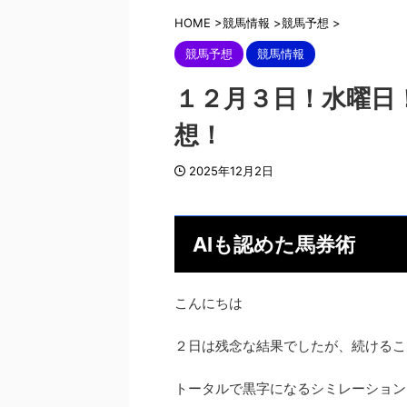
HOME
>
競馬情報
>
競馬予想
>
競馬予想
競馬情報
１２月３日！水曜日
想！
2025年12月2日
AIも認めた馬券術
こんにちは
２日は残念な結果でしたが、続けるこ
トータルで黒字になるシミレーション