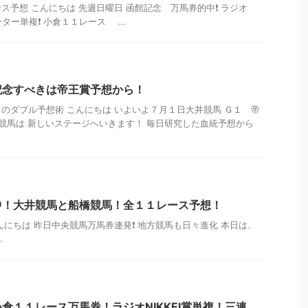
予想 こんにちは 先週日曜日 函館記念 万馬券的中❗️ ラジオ
ーター単複❗️ 小倉１１レース ...
記念すべきは帝王賞予想から！
のダブル予想術 こんにちは いよいよ７月１日大井競馬 Ｇ１ 帝
地方競馬は 新しいステージへいきます！ 毎日研究した血統予想から
中！大井競馬と船橋競馬！全１１レース予想！
にちは 昨日中央競馬万馬券連発❗️ 地方競馬も日々進化 本日は、
.
倉１１レース万馬券！ラジオNIKKEI賞単複！三連