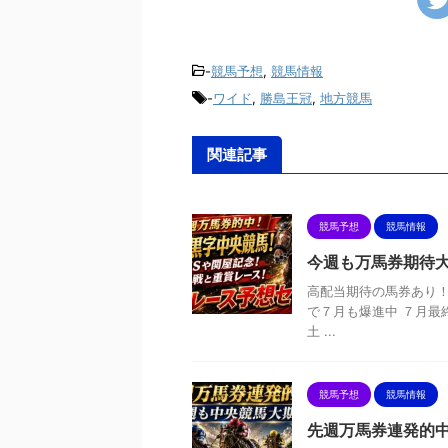
-
競馬予想
,
競馬情報
-
ワイド
,
勝島王冠
,
地方競馬
関連記事
競馬予想
競馬情報
今週も万馬券期待
高配当期待の馬券あり！ 
で７月も爆進中 ７月最
土 ...
競馬予想
競馬情報
先週万馬券連発的