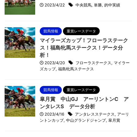
2023/4/22
中央競馬
,
単勝
,
的中実績
競馬情報
重賞レースデータ
マイラーズカップ！フローラステーク
ス！福島牝馬ステークス！データ分
析！
2023/4/20
フローラステークス
,
マイラー
ズカップ
,
福島牝馬ステークス
競馬情報
重賞レースデータ
皐月賞 中山GJ アーリントンC ア
ンタレスS データ分析
2023/4/16
アンタレスステークス
,
アーリ
ントンカップ
,
中山グランドジャンプ
,
皐月賞