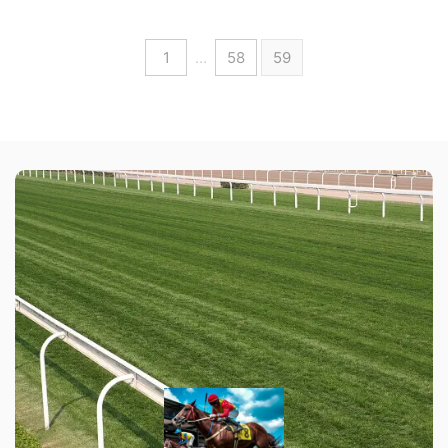
1
…
58
59