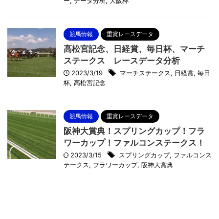
ー
,
データ分析
,
大阪杯
競馬情報
重賞レースデータ
高松宮記念、日経賞、毎日杯、マーチ
ステークス レースデータ分析
2023/3/19
マーチステークス
,
日経賞
,
毎日
杯
,
高松宮記念
競馬情報
重賞レースデータ
阪神大賞典！スプリングカップ！フラ
ワーカップ！ファルコンステークス！
2023/3/15
スプリングカップ
,
ファルコンス
テークス
,
フラワーカップ
,
阪神大賞典