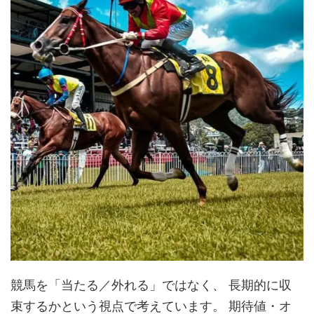
競馬を「当たる／外れる」ではなく、 長期的に収
束するかという視点で考えています。 期待値・オ